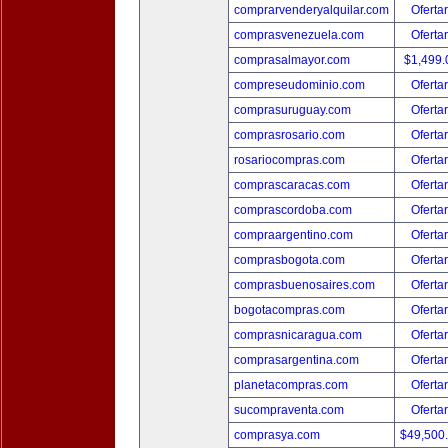
comprarvenderyalquilar.com
Oferta
comprasvenezuela.com
Oferta
comprasalmayor.com
$1,499
compreseudominio.com
Oferta
comprasuruguay.com
Oferta
comprasrosario.com
Oferta
rosariocompras.com
Oferta
comprascaracas.com
Oferta
comprascordoba.com
Oferta
compraargentino.com
Oferta
comprasbogota.com
Oferta
comprasbuenosaires.com
Oferta
bogotacompras.com
Oferta
comprasnicaragua.com
Oferta
comprasargentina.com
Oferta
planetacompras.com
Oferta
sucompraventa.com
Oferta
comprasya.com
$49,500