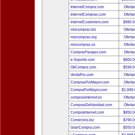
InternetCompra.com
Oferta
InternetCompras.com
Oferta
InternetCustomers.com
$980.
miscompras.biz
Oferta
miscompras.org
Oferta
miscompras.us
Oferta
ComprarPasajes.com
Oferta
e-Soporte.com
$800.
OkCompra.com
$599.
VentaPro.com
Oferta
ComprasPorMayor.com
Oferta
CompraPorMayor.com
$1,999
comprasinternet.es
Oferta
ComprasDeNavidad.com
Oferta
CompraInternet.com
$950.
Comercios.biz
$790.
GranCompra.com
$550.