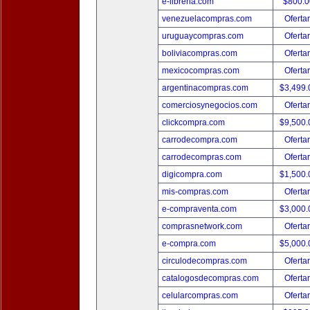
e-libreria.com
$800.
venezuelacompras.com
Oferta
uruguaycompras.com
Oferta
boliviacompras.com
Oferta
mexicocompras.com
Oferta
argentinacompras.com
$3,499
comerciosynegocios.com
Oferta
clickcompra.com
$9,500
carrodecompra.com
Oferta
carrodecompras.com
Oferta
digicompra.com
$1,500
mis-compras.com
Oferta
e-compraventa.com
$3,000
comprasnetwork.com
Oferta
e-compra.com
$5,000
circulodecompras.com
Oferta
catalogosdecompras.com
Oferta
celularcompras.com
Oferta