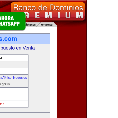
is.com
 puesto en Venta
M
trÃ³nico
,
Negocios
 gratis
tas