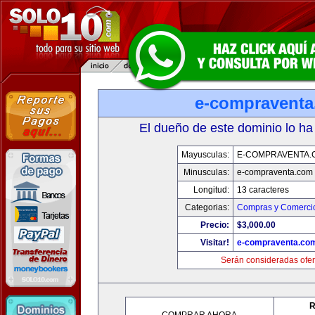
e-compravent
El dueño de este dominio lo ha
Mayusculas:
E-COMPRAVENTA.
Minusculas:
e-compraventa.com
Longitud:
13 caracteres
Categorias:
Compras y Comercio
Precio:
$3,000.00
Visitar!
e-compraventa.co
Serán consideradas ofer
R