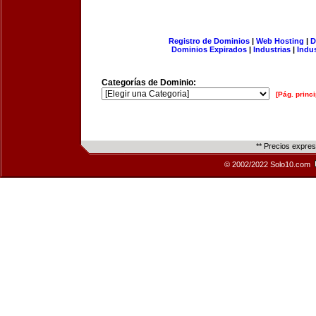
Registro de Dominios
|
Web Hosting
|
D
Dominios Expirados
|
Industrias
|
Indu
Categorías de Dominio:
[Pág. princi
** Precios expre
© 2002/2022 Solo10.com