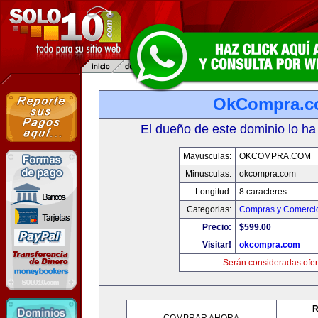
OkCompra.
El dueño de este dominio lo ha
Mayusculas:
OKCOMPRA.COM
Minusculas:
okcompra.com
Longitud:
8 caracteres
Categorias:
Compras y Comercio
Precio:
$599.00
Visitar!
okcompra.com
Serán consideradas ofer
R