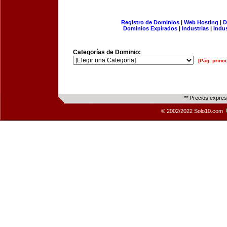
Registro de Dominios
|
Web Hosting
|
D
Dominios Expirados
|
Industrias
|
Indu
Categorías de Dominio:
[Pág. princi
** Precios expre
© 2002/2022 Solo10.com