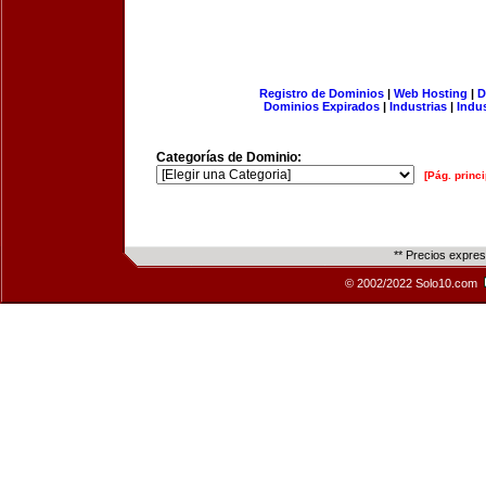
Registro de Dominios
|
Web Hosting
|
D
Dominios Expirados
|
Industrias
|
Indu
Categorías de Dominio:
[Pág. princi
** Precios expre
© 2002/2022 Solo10.com