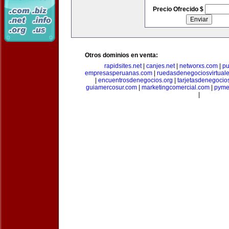
Precio Ofrecido $
Otros dominios en venta:
rapidsites.net
|
canjes.net
|
networxs.com
|
pu
empresasperuanas.com
|
ruedasdenegociosvirtual
|
encuentrosdenegocios.org
|
tarjetasdenegocio
guiamercosur.com
|
marketingcomercial.com
|
pyme
|