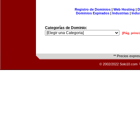
Registro de Dominios
|
Web Hosting
|
D
Dominios Expirados
|
Industrias
|
Indu
Categorías de Dominio:
[Pág. princi
** Precios expre
© 2002/2022 Solo10.com