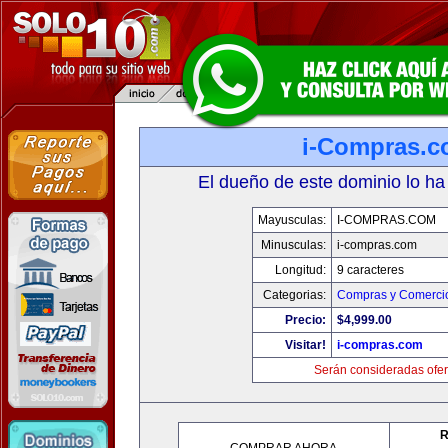
i-Compras.
El dueño de este dominio lo ha
Mayusculas:
I-COMPRAS.COM
Minusculas:
i-compras.com
Longitud:
9 caracteres
Categorias:
Compras y Comercio
Precio:
$4,999.00
Visitar!
i-compras.com
Serán consideradas ofer
R