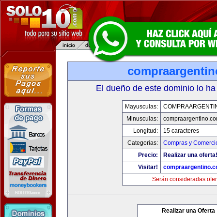
compraargenti
El dueño de este dominio lo ha
Mayusculas:
COMPRAARGENTI
Minusculas:
compraargentino.c
Longitud:
15 caracteres
Categorias:
Compras y Comercio
Precio:
Realizar una oferta
Visitar!
compraargentino.
Serán consideradas ofer
Realizar una Oferta