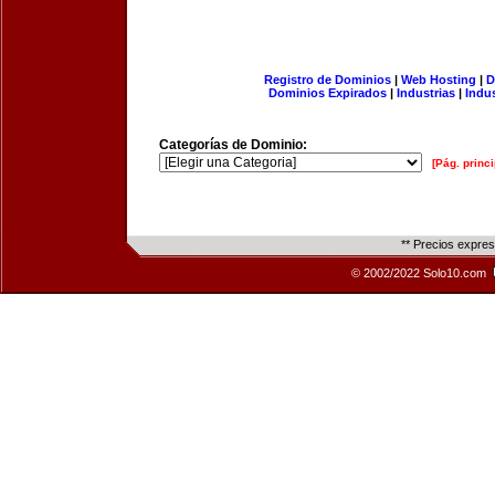
Registro de Dominios
|
Web Hosting
|
D
Dominios Expirados
|
Industrias
|
Indu
Categorías de Dominio:
[Pág. princi
** Precios expre
© 2002/2022 Solo10.com