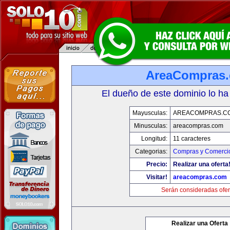
AreaCompras
El dueño de este dominio lo ha
Mayusculas:
AREACOMPRAS.C
Minusculas:
areacompras.com
Longitud:
11 caracteres
Categorias:
Compras y Comercio
Precio:
Realizar una oferta
Visitar!
areacompras.com
Serán consideradas ofer
Realizar una Oferta