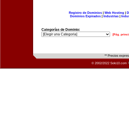
Registro de Dominios
|
Web Hosting
|
D
Dominios Expirados
|
Industrias
|
Indu
Categorías de Dominio:
[Pág. princi
** Precios expre
© 2002/2022 Solo10.com