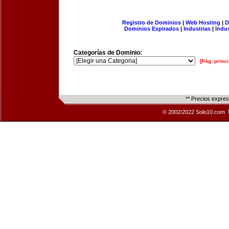
Registro de Dominios
|
Web Hosting
|
D
Dominios Expirados
|
Industrias
|
Indu
Categorías de Dominio:
[Pág. princi
** Precios expre
© 2002/2022 Solo10.com