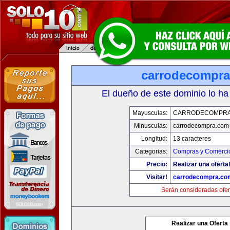
carrodecompr
El dueño de este dominio lo ha
Mayusculas:
CARRODECOMPRA
Minusculas:
carrodecompra.com
Longitud:
13 caracteres
Categorias:
Compras y Comercio
Precio:
Realizar una oferta
Visitar!
carrodecompra.co
Serán consideradas ofer
Realizar una Oferta