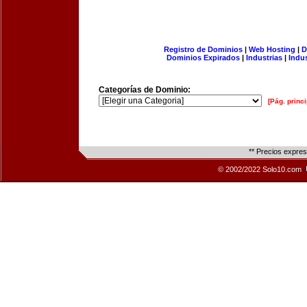
Registro de Dominios
|
Web Hosting
|
D
Dominios Expirados
|
Industrias
|
Indu
Categorías de Dominio:
[Pág. princi
** Precios expre
© 2002/2022 Solo10.com