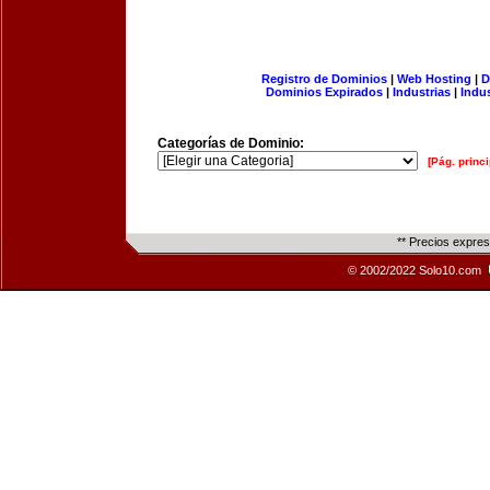
Registro de Dominios
|
Web Hosting
|
D
Dominios Expirados
|
Industrias
|
Indu
Categorías de Dominio:
[Pág. princi
** Precios expre
© 2002/2022 Solo10.com