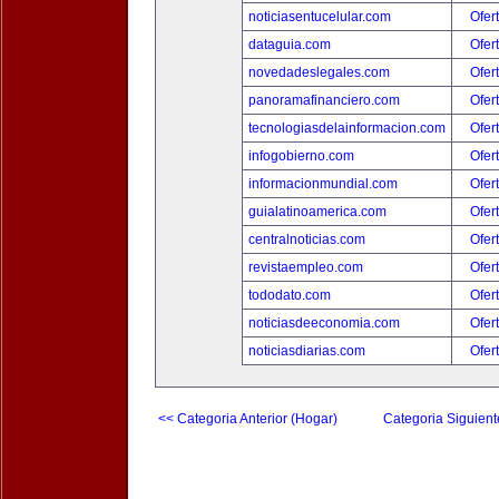
noticiasentucelular.com
Ofer
dataguia.com
Ofer
novedadeslegales.com
Ofer
panoramafinanciero.com
Ofer
tecnologiasdelainformacion.com
Ofer
infogobierno.com
Ofer
informacionmundial.com
Ofer
guialatinoamerica.com
Ofer
centralnoticias.com
Ofer
revistaempleo.com
Ofer
tododato.com
Ofer
noticiasdeeconomia.com
Ofer
noticiasdiarias.com
Ofer
<< Categoria Anterior (Hogar)
Categoria Siguient