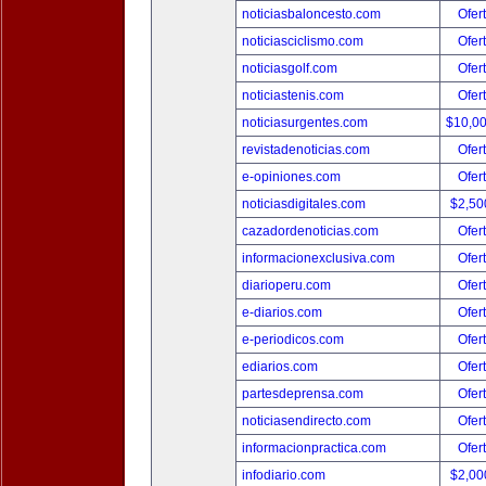
noticiasbaloncesto.com
Ofer
noticiasciclismo.com
Ofer
noticiasgolf.com
Ofer
noticiastenis.com
Ofer
noticiasurgentes.com
$10,0
revistadenoticias.com
Ofer
e-opiniones.com
Ofer
noticiasdigitales.com
$2,50
cazadordenoticias.com
Ofer
informacionexclusiva.com
Ofer
diarioperu.com
Ofer
e-diarios.com
Ofer
e-periodicos.com
Ofer
ediarios.com
Ofer
partesdeprensa.com
Ofer
noticiasendirecto.com
Ofer
informacionpractica.com
Ofer
infodiario.com
$2,00