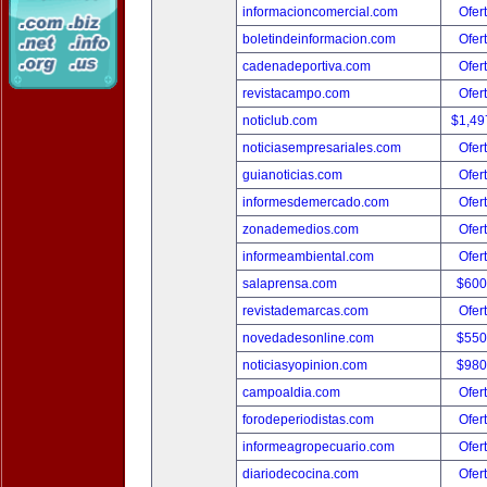
informacioncomercial.com
Ofer
boletindeinformacion.com
Ofer
cadenadeportiva.com
Ofer
revistacampo.com
Ofer
noticlub.com
$1,49
noticiasempresariales.com
Ofer
guianoticias.com
Ofer
informesdemercado.com
Ofer
zonademedios.com
Ofer
informeambiental.com
Ofer
salaprensa.com
$600
revistademarcas.com
Ofer
novedadesonline.com
$550
noticiasyopinion.com
$980
campoaldia.com
Ofer
forodeperiodistas.com
Ofer
informeagropecuario.com
Ofer
diariodecocina.com
Ofer