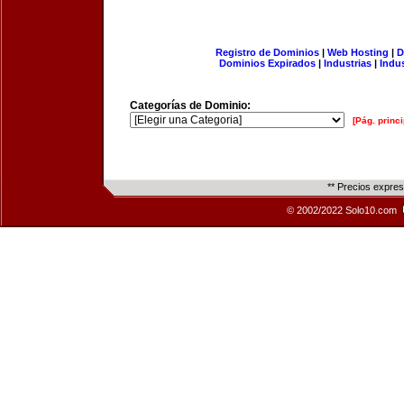
Registro de Dominios
|
Web Hosting
|
D
Dominios Expirados
|
Industrias
|
Indu
Categorías de Dominio:
[Pág. princi
** Precios expre
© 2002/2022 Solo10.com