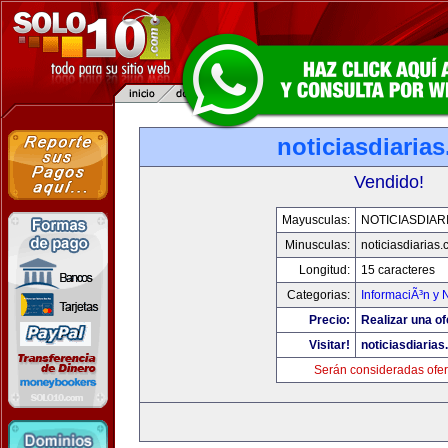
noticiasdiaria
Vendido!
Mayusculas:
NOTICIASDIAR
Minusculas:
noticiasdiarias
Longitud:
15 caracteres
Categorias:
InformaciÃ³n y N
Precio:
Realizar una of
Visitar!
noticiasdiaria
Serán consideradas ofer