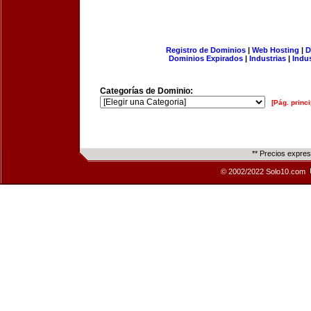
Registro de Dominios
|
Web Hosting
|
D
Dominios Expirados
|
Industrias
|
Indu
Categorías de Dominio:
[Pág. princi
** Precios expre
© 2002/2022 Solo10.com