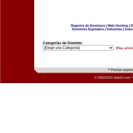
Registro de Dominios
|
Web Hosting
|
D
Dominios Expirados
|
Industrias
|
Indu
Categorías de Dominio:
[Pág. princi
** Precios expre
© 2002/2022 Solo10.com