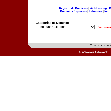
Registro de Dominios
|
Web Hosting
|
D
Dominios Expirados
|
Industrias
|
Indu
Categorías de Dominio:
[Pág. princi
** Precios expre
© 2002/2022 Solo10.com