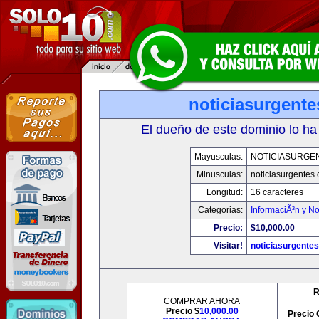
noticiasurgent
El dueño de este dominio lo ha
Mayusculas:
NOTICIASURGE
Minusculas:
noticiasurgentes
Longitud:
16 caracteres
Categorias:
InformaciÃ³n y No
Precio:
$10,000.00
Visitar!
noticiasurgente
R
COMPRAR AHORA
Precio $
10,000.00
Precio 