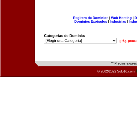
Registro de Dominios
|
Web Hosting
|
D
Dominios Expirados
|
Industrias
|
Indu
Categorías de Dominio:
[Pág. princi
** Precios expre
© 2002/2022 Solo10.com