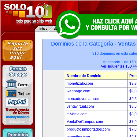
Dominios de la Categoría -
Ventas
316 dominios en esta categ
Mostrando 1 de 150
Ver siguientes 150 >>
Nombre de Dominio
Prec
monetizalo.com
$9,
webpago.com
$9,
mercadoventas.com
$9,
ventavirtual.com
$8,
e-Venta.com
$8,
VentaDeCampos.com
$7,
productosimportados.com
$7,