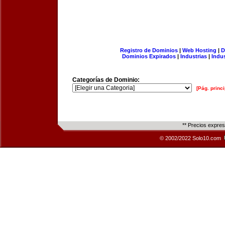
Registro de Dominios
|
Web Hosting
|
D
Dominios Expirados
|
Industrias
|
Indu
Categorías de Dominio:
[Pág. princi
** Precios expre
© 2002/2022 Solo10.com