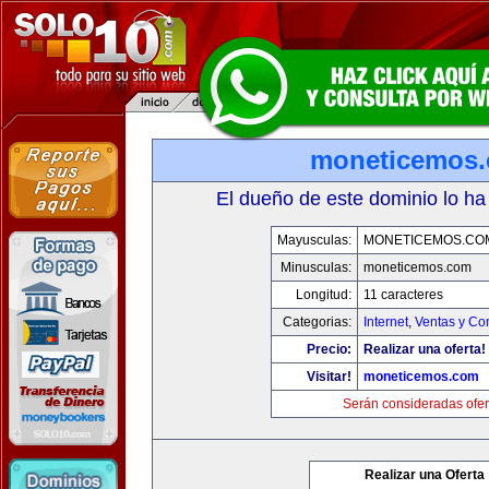
moneticemos
El dueño de este dominio lo ha
Mayusculas:
MONETICEMOS.CO
Minusculas:
moneticemos.com
Longitud:
11 caracteres
Categorias:
Internet
,
Ventas y Co
Precio:
Realizar una oferta!
Visitar!
moneticemos.com
Serán consideradas ofer
Realizar una Oferta