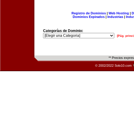
Registro de Dominios
|
Web Hosting
|
D
Dominios Expirados
|
Industrias
|
Indu
Categorías de Dominio:
[Pág. princi
** Precios expre
© 2002/2022 Solo10.com