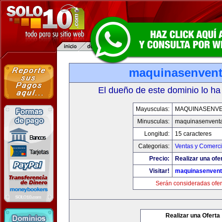
maquinasenven
El dueño de este dominio lo ha
Mayusculas:
MAQUINASENV
Minusculas:
maquinasenvent
Longitud:
15 caracteres
Categorias:
Ventas y Comerci
Precio:
Realizar una ofe
Visitar!
maquinasenven
Serán consideradas ofer
Realizar una Oferta