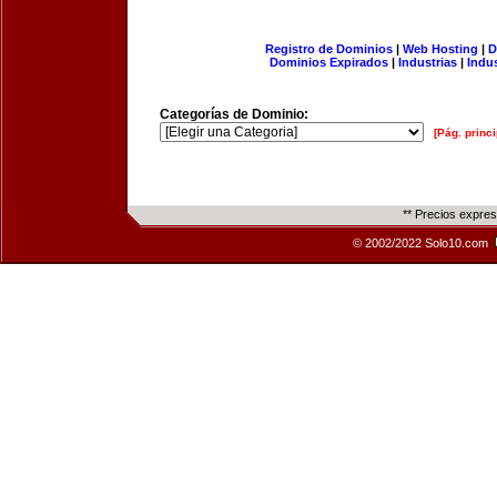
Registro de Dominios
|
Web Hosting
|
D
Dominios Expirados
|
Industrias
|
Indu
Categorías de Dominio:
[Pág. princi
** Precios expre
© 2002/2022 Solo10.com