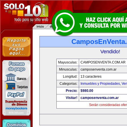
CamposEnVenta.
Vendido!
Mayusculas:
CAMPOSENVENTA.COM.AR
Minusculas:
camposenventa.com.ar
Longitud:
13 caracteres
Categorias:
Inmuebles y Propiedades
,
Ven
Precio:
$980.00
Visitar!
camposenventa.com.ar
Serán consideradas ofer