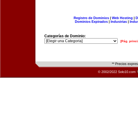
Registro de Dominios
|
Web Hosting
|
D
Dominios Expirados
|
Industrias
|
Indu
Categorías de Dominio:
[Pág. princi
** Precios expre
© 2002/2022 Solo10.com