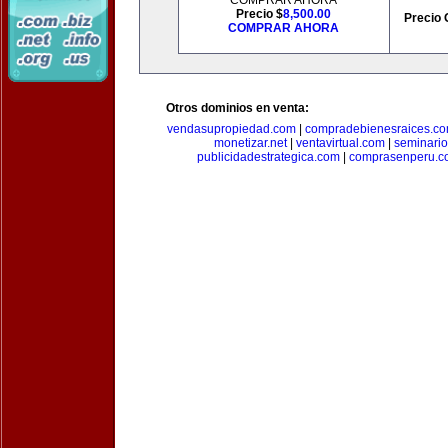
COMPRAR AHORA
Precio $
8,500.00
Precio 
COMPRAR AHORA
Otros dominios en venta:
vendasupropiedad.com
|
compradebienesraices.c
monetizar.net
|
ventavirtual.com
|
seminari
publicidadestrategica.com
|
comprasenperu.c