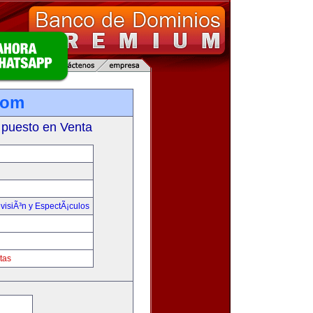
com
 puesto en Venta
visiÃ³n y EspectÃ¡culos
tas