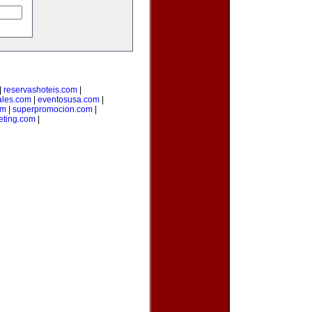
|
reservashoteis.com
|
ales.com
|
eventosusa.com
|
om
|
superpromocion.com
|
eting.com
|