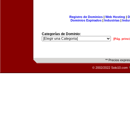
Registro de Dominios
|
Web Hosting
|
D
Dominios Expirados
|
Industrias
|
Indu
Categorías de Dominio:
[Pág. princi
** Precios expre
© 2002/2022 Solo10.com