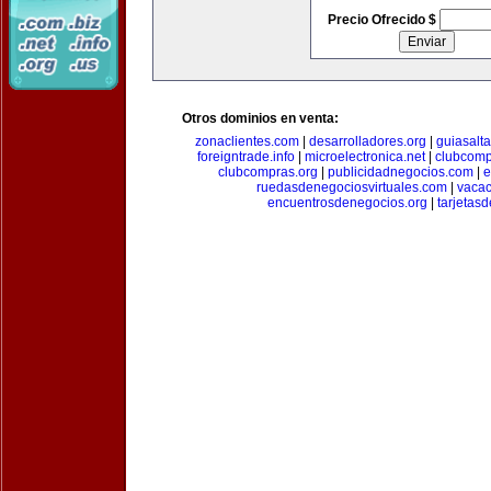
Precio Ofrecido $
Otros dominios en venta:
zonaclientes.com
|
desarrolladores.org
|
guiasalt
foreigntrade.info
|
microelectronica.net
|
clubcom
clubcompras.org
|
publicidadnegocios.com
|
e
ruedasdenegociosvirtuales.com
|
vacac
encuentrosdenegocios.org
|
tarjetas