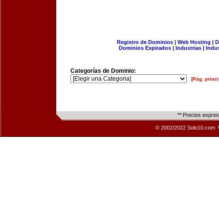
Registro de Dominios
|
Web Hosting
|
D
Dominios Expirados
|
Industrias
|
Indu
Categorías de Dominio:
[Pág. princi
** Precios expre
© 2002/2022 Solo10.com