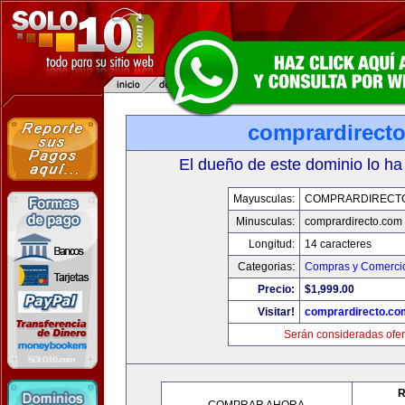
comprardirect
El dueño de este dominio lo ha
Mayusculas:
COMPRARDIRECT
Minusculas:
comprardirecto.com
Longitud:
14 caracteres
Categorias:
Compras y Comercio
Precio:
$1,999.00
Visitar!
comprardirecto.co
Serán consideradas ofer
R