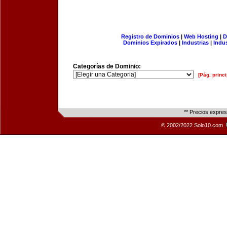
Registro de Dominios
|
Web Hosting
|
D
Dominios Expirados
|
Industrias
|
Indu
Categorías de Dominio:
[Pág. princi
** Precios expre
© 2002/2022 Solo10.com