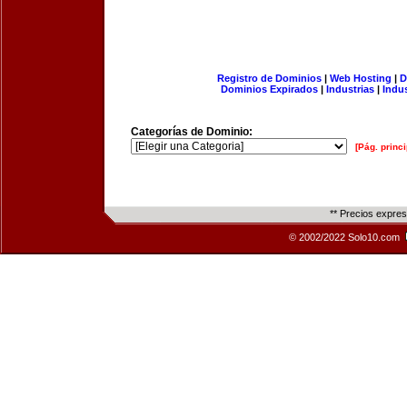
Registro de Dominios
|
Web Hosting
|
D
Dominios Expirados
|
Industrias
|
Indu
Categorías de Dominio:
[Pág. princi
** Precios expre
© 2002/2022 Solo10.com