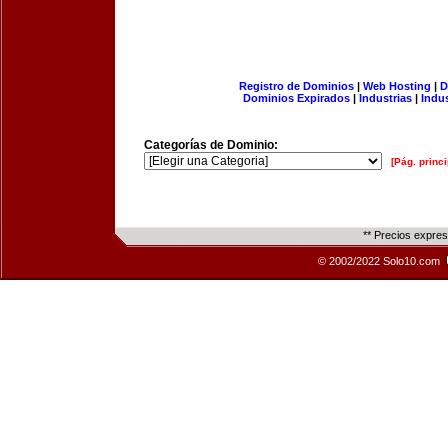
Registro de Dominios
|
Web Hosting
|
D
Dominios Expirados
|
Industrias
|
Indu
Categorías de Dominio:
[Pág. princi
** Precios expre
© 2002/2022 Solo10.com