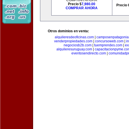
COMPRAR AHORA
Precio $
7,980.00
Precio 
COMPRAR AHORA
Otros dominios en venta:
alquileresdeoficinas.com
|
camposenpatagonia
venderpropiedades.com
|
concursoweb.com
|
i
negociosb2b.com
|
tuemprendes.com
|
ex
alquileresuruguay.com
|
capacitacionpyme.co
eventosendirecto.com
|
comunidadpr