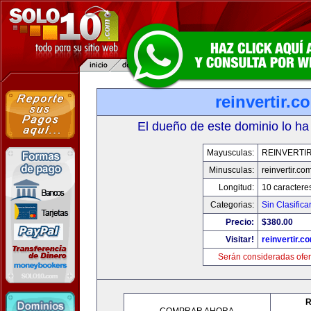
reinvertir.c
El dueño de este dominio lo ha
Mayusculas:
REINVERTI
Minusculas:
reinvertir.co
Longitud:
10 caractere
Categorias:
Sin Clasifica
Precio:
$380.00
Visitar!
reinvertir.c
Serán consideradas ofer
R