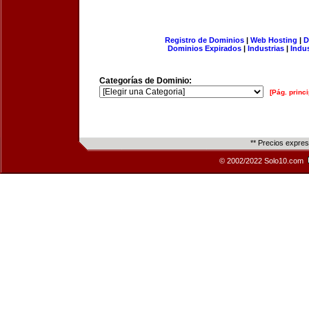
Registro de Dominios
|
Web Hosting
|
D
Dominios Expirados
|
Industrias
|
Indu
Categorías de Dominio:
[Pág. princi
** Precios expre
© 2002/2022 Solo10.com