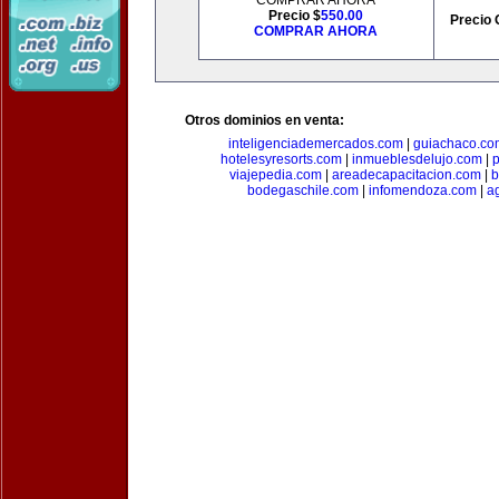
COMPRAR AHORA
Precio $
550.00
Precio 
COMPRAR AHORA
Otros dominios en venta:
inteligenciademercados.com
|
guiachaco.co
hotelesyresorts.com
|
inmueblesdelujo.com
|
p
viajepedia.com
|
areadecapacitacion.com
|
b
bodegaschile.com
|
infomendoza.com
|
a