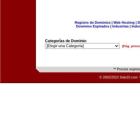
Registro de Dominios
|
Web Hosting
|
D
Dominios Expirados
|
Industrias
|
Indu
Categorías de Dominio:
[Pág. princi
** Precios expre
© 2002/2022 Solo10.com