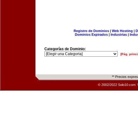
Registro de Dominios
|
Web Hosting
|
D
Dominios Expirados
|
Industrias
|
Indu
Categorías de Dominio:
[Pág. princi
** Precios expre
© 2002/2022 Solo10.com