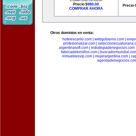
COMPRAR AHORA
Precio $
980.00
Precio 
COMPRAR AHORA
Otros dominios en venta:
hotelescarilo.com
|
webgobierno.com
|
empr
profesionalizar.com
|
seleccionecuatoriana.
argentinasoft.com
|
estrategiadenegocios.com
fabricadetornillos.com
|
buscadormundial.co
inmueblesvip.com
|
mujerargentina.com
|
ca
agendadenegocios.co