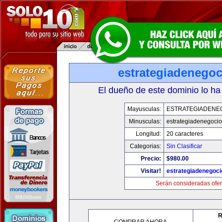
estrategiadenego
El dueño de este dominio lo ha
Mayusculas:
ESTRATEGIADENE
Minusculas:
estrategiadenegoci
Longitud:
20 caracteres
Categorias:
Sin Clasificar
Precio:
$980.00
Visitar!
estrategiadenegoc
Serán consideradas ofer
R