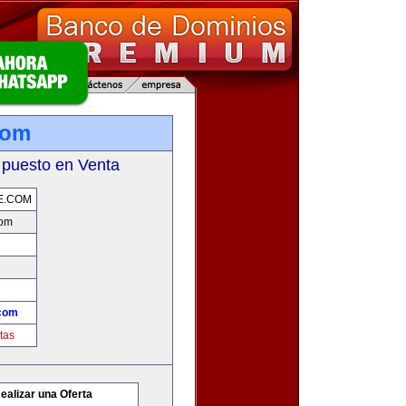
com
 puesto en Venta
E.COM
com
com
tas
ealizar una Oferta