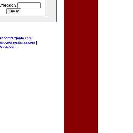
Ofrecido $
encontrargente.com
|
egocioshonduras.com
|
ospaz.com
|