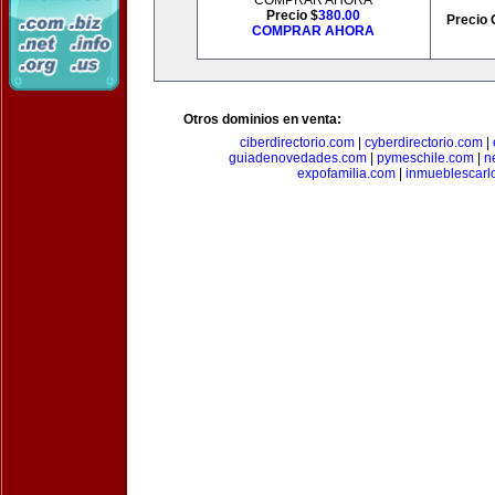
COMPRAR AHORA
Precio $
380.00
Precio 
COMPRAR AHORA
Otros dominios en venta:
ciberdirectorio.com
|
cyberdirectorio.com
|
guiadenovedades.com
|
pymeschile.com
|
n
expofamilia.com
|
inmueblescarl