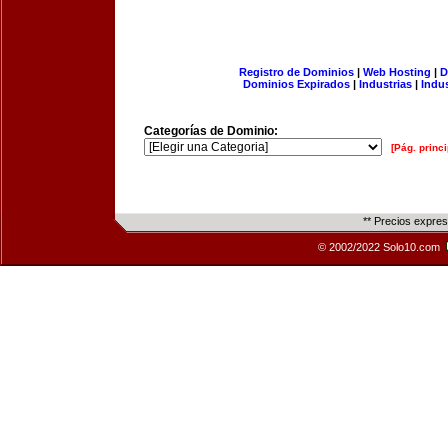
Registro de Dominios
|
Web Hosting
|
D
Dominios Expirados
|
Industrias
|
Indu
Categorías de Dominio:
[Pág. princi
** Precios expre
© 2002/2022 Solo10.com