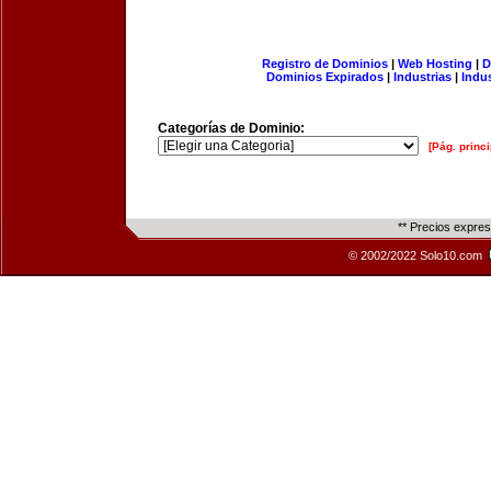
Registro de Dominios
|
Web Hosting
|
D
Dominios Expirados
|
Industrias
|
Indu
Categorías de Dominio:
[Pág. princi
** Precios expre
© 2002/2022 Solo10.com