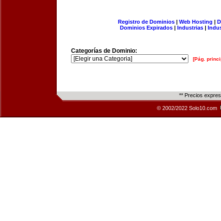
Registro de Dominios
|
Web Hosting
|
D
Dominios Expirados
|
Industrias
|
Indu
Categorías de Dominio:
[Pág. princi
** Precios expre
© 2002/2022 Solo10.com