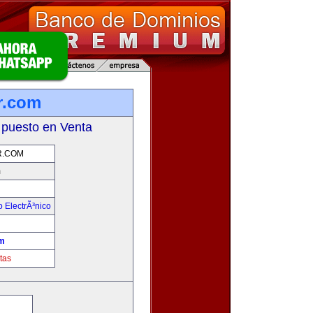
r.com
 puesto en Venta
.COM
m
 ElectrÃ³nico
!
m
tas