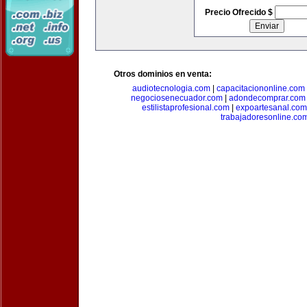
Precio Ofrecido $
Otros dominios en venta:
audiotecnologia.com
|
capacitaciononline.com
negociosenecuador.com
|
adondecomprar.com
estilistaprofesional.com
|
expoartesanal.com
trabajadoresonline.co