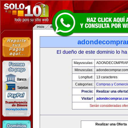
adondecompra
El dueño de este dominio lo ha
Mayusculas:
ADONDECOMPRAR
Minusculas:
adondecomprar.co
Longitud:
13 caracteres
Categorias:
Compras y Comercio
Precio:
Realizar una oferta
Visitar!
adondecomprar.co
Serán consideradas ofer
Realizar una Oferta