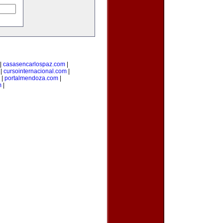
|
casasencarlospaz.com
|
|
cursointernacional.com
|
|
portalmendoza.com
|
m
|