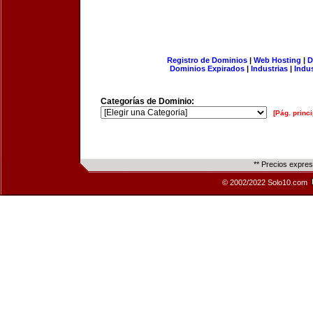
Registro de Dominios
|
Web Hosting
|
D
Dominios Expirados
|
Industrias
|
Indu
Categorías de Dominio:
[Pág. princi
** Precios expre
© 2002/2022 Solo10.com