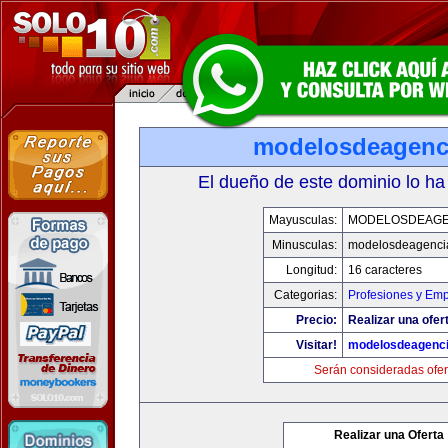
modelosdeagenc
El dueño de este dominio lo ha
Mayusculas:
MODELOSDEAGE
Minusculas:
modelosdeagenci
Longitud:
16 caracteres
Categorias:
Profesiones y Em
Precio:
Realizar una ofer
Visitar!
modelosdeagenc
Serán consideradas ofer
Realizar una Oferta