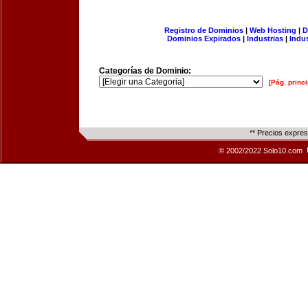
Registro de Dominios
|
Web Hosting
|
D
Dominios Expirados
|
Industrias
|
Indu
Categorías de Dominio:
[Pág. princi
** Precios expre
© 2002/2022 Solo10.com