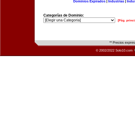
Dominios Expirados
|
Industrias
|
Indu
Categorías de Dominio:
[Pág. princi
** Precios expre
© 2002/2022 Solo10.com