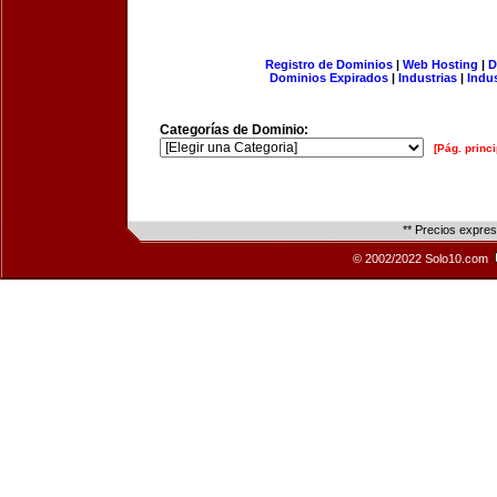
Registro de Dominios
|
Web Hosting
|
D
Dominios Expirados
|
Industrias
|
Indu
Categorías de Dominio:
[Pág. princi
** Precios expre
© 2002/2022 Solo10.com