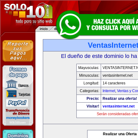
VentasInternet
El dueño de este dominio lo ha
Mayusculas:
VENTASINTERNET.
Minusculas:
ventasinternet.net
Longitud:
14 caracteres
Categorias:
Internet
,
Ventas y Co
Precio:
Realizar una oferta!
Visitar!
ventasinternet.net
Serán consideradas ofer
Realizar una Oferta