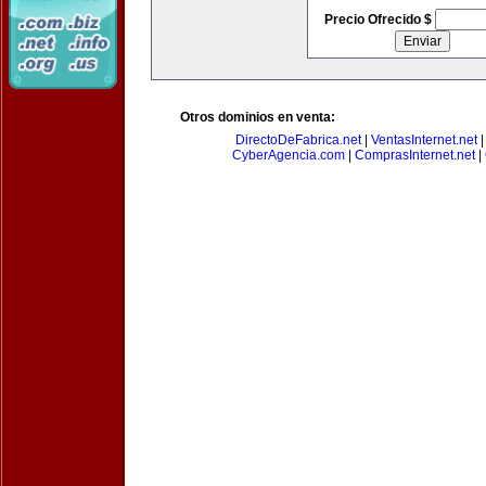
Precio Ofrecido $
Otros dominios en venta:
DirectoDeFabrica.net
|
VentasInternet.net
CyberAgencia.com
|
ComprasInternet.net
|