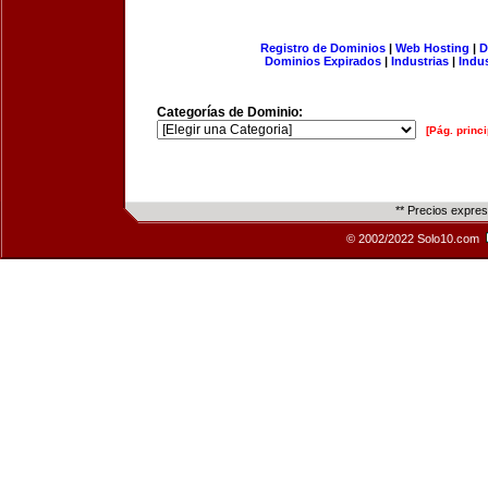
Registro de Dominios
|
Web Hosting
|
D
Dominios Expirados
|
Industrias
|
Indu
Categorías de Dominio:
[Pág. princi
** Precios expre
© 2002/2022 Solo10.com