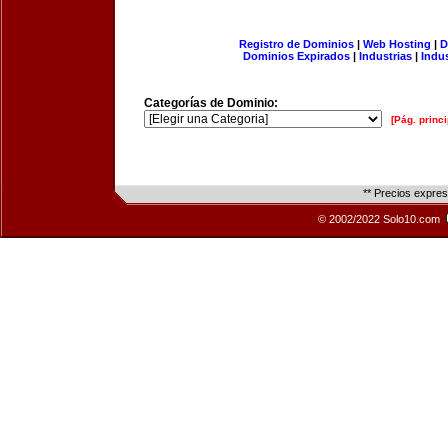
Registro de Dominios
|
Web Hosting
|
D
Dominios Expirados
|
Industrias
|
Indu
Categorías de Dominio:
[Pág. princi
** Precios expre
© 2002/2022 Solo10.com