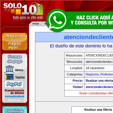
atenciondeclien
El dueño de este dominio lo ha
Mayusculas:
ATENCIONDECLIE
Minusculas:
atenciondeclientes
Longitud:
18 caracteres
Categorias:
Negocios
,
Profesio
Precio:
Realizar una oferta
Visitar!
atenciondecliente
Serán consideradas ofer
Realizar una Oferta