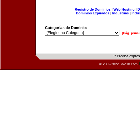
Registro de Dominios
|
Web Hosting
|
D
Dominios Expirados
|
Industrias
|
Indu
Categorías de Dominio:
[Pág. princi
** Precios expre
© 2002/2022 Solo10.com