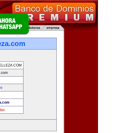
eza.com
ELLEZA.COM
a.com
eo
!
za.com
tas