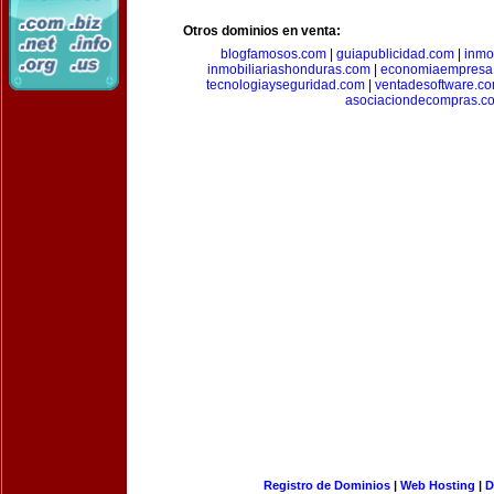
Otros dominios en venta:
blogfamosos.com
|
guiapublicidad.com
|
inmo
inmobiliariashonduras.com
|
economiaempresa
tecnologiayseguridad.com
|
ventadesoftware.c
asociaciondecompras.c
Registro de Dominios
|
Web Hosting
|
D