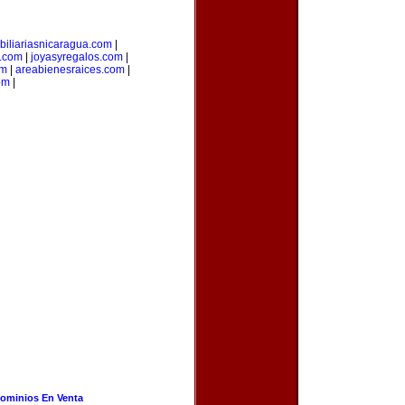
biliariasnicaragua.com
|
.com
|
joyasyregalos.com
|
om
|
areabienesraices.com
|
om
|
ominios En Venta