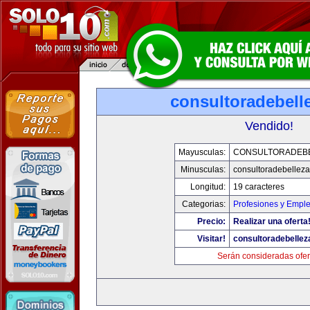
consultoradebell
Vendido!
Mayusculas:
CONSULTORADEB
Minusculas:
consultoradebellez
Longitud:
19 caracteres
Categorias:
Profesiones y Empl
Precio:
Realizar una oferta
Visitar!
consultoradebelle
Serán consideradas ofer