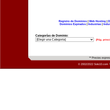
Registro de Dominios
|
Web Hosting
|
D
Dominios Expirados
|
Industrias
|
Indu
Categorías de Dominio:
[Pág. princi
** Precios expre
© 2002/2022 Solo10.com