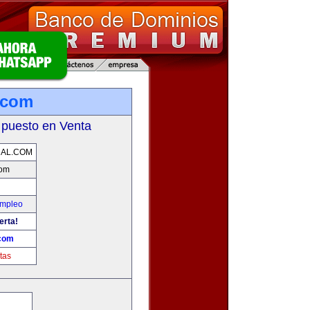
.com
 puesto en Venta
NAL.COM
com
Empleo
erta!
.com
tas