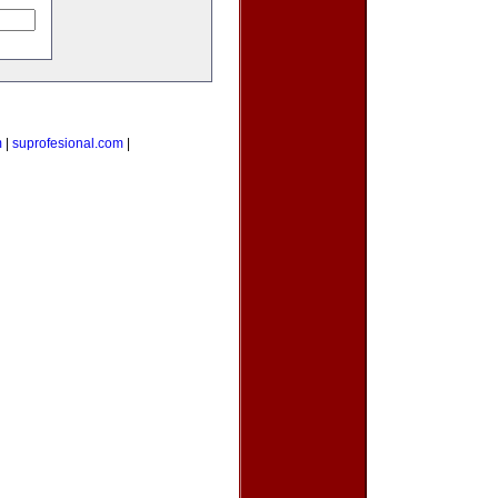
m
|
suprofesional.com
|