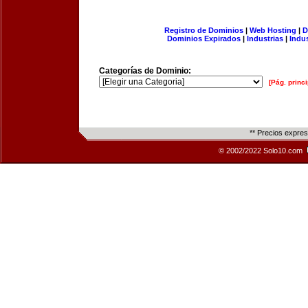
Registro de Dominios
|
Web Hosting
|
D
Dominios Expirados
|
Industrias
|
Indu
Categorías de Dominio:
[Pág. princi
** Precios expre
© 2002/2022 Solo10.com