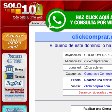
clickcomprar
El dueño de este dominio lo ha
Mayusculas:
CLICKCOMPRAR.
Minusculas:
clickcomprar.com
Longitud:
12 caracteres
Categorias:
Compras y Comercio
Precio:
Realizar una oferta
Visitar!
clickcomprar.com
Serán consideradas ofer
Realizar una Oferta