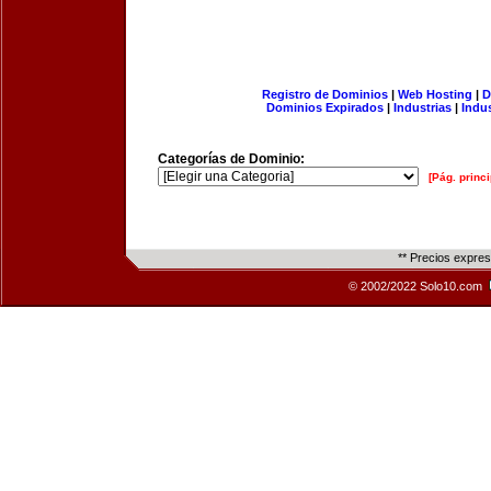
Registro de Dominios
|
Web Hosting
|
D
Dominios Expirados
|
Industrias
|
Indu
Categorías de Dominio:
[Pág. princi
** Precios expre
© 2002/2022 Solo10.com